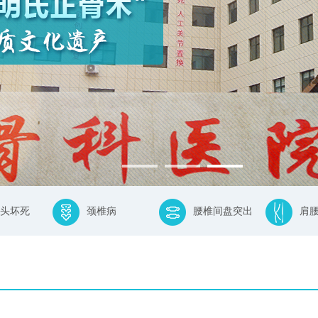
头坏死
颈椎病
腰椎间盘突出
肩