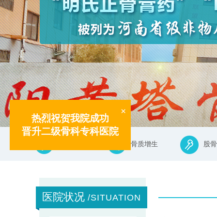
×
热烈祝贺我院成功
晋升二级骨科专科医院
各类骨折
骨质增生
股骨
医院状况
/SITUATION