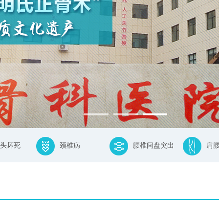
头坏死
颈椎病
腰椎间盘突出
肩