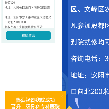
3667120
地址：人民公园东门向南100米路西
地址：安阳市东工路与紫薇大道交叉
口向北200米路西
版权所有：安阳黄塔骨科医院
在线留言
×
热烈祝贺我院成功
晋升二级骨科专科医院