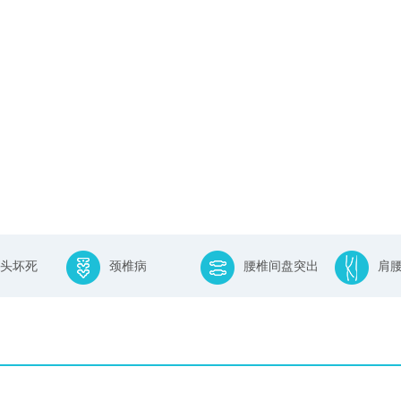
头坏死
颈椎病
腰椎间盘突出
肩