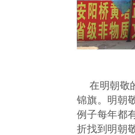
在明朝敬的
锦旗。明朝
例子每年都
折找到明朝